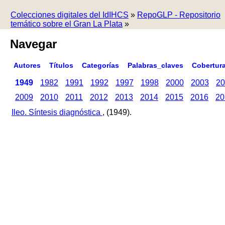
Colecciones digitales del IdIHCS
»
RepoGLP - Repositorio
temático sobre el Gran La Plata
»
Navegar
Autores
Títulos
Categorías
Palabras_claves
Cobertur
1949
1982
1991
1992
1997
1998
2000
2003
20
2009
2010
2011
2012
2013
2014
2015
2016
20
Ileo. Síntesis diagnóstica
, (1949).