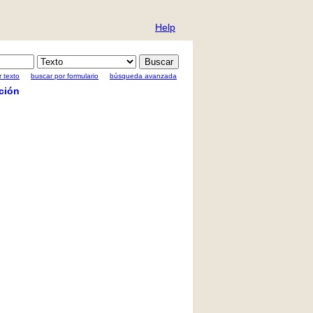
Help
 texto
buscar por formulario
búsqueda avanzada
ción