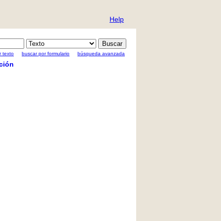
Help
 texto
buscar por formulario
búsqueda avanzada
ción