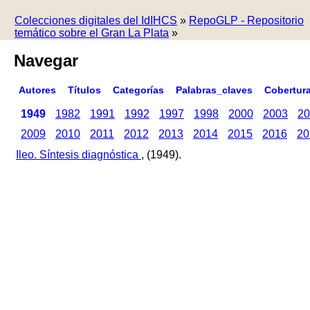
Colecciones digitales del IdIHCS
»
RepoGLP - Repositorio
temático sobre el Gran La Plata
»
Navegar
Autores
Títulos
Categorías
Palabras_claves
Cobertur
1949
1982
1991
1992
1997
1998
2000
2003
20
2009
2010
2011
2012
2013
2014
2015
2016
20
Ileo. Síntesis diagnóstica
, (1949).