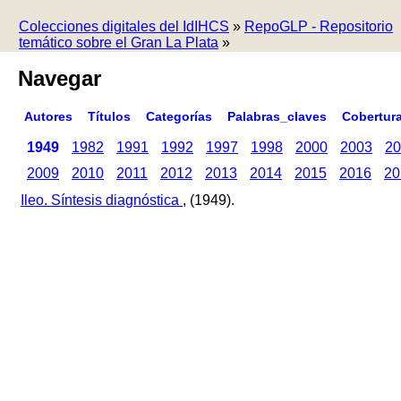
Colecciones digitales del IdIHCS
»
RepoGLP - Repositorio
temático sobre el Gran La Plata
»
Navegar
Autores
Títulos
Categorías
Palabras_claves
Cobertur
1949
1982
1991
1992
1997
1998
2000
2003
20
2009
2010
2011
2012
2013
2014
2015
2016
20
Ileo. Síntesis diagnóstica
, (1949).