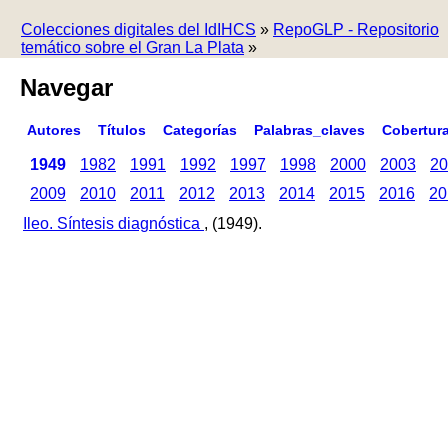
Colecciones digitales del IdIHCS
»
RepoGLP - Repositorio
temático sobre el Gran La Plata
»
Navegar
Autores
Títulos
Categorías
Palabras_claves
Cobertur
1949
1982
1991
1992
1997
1998
2000
2003
20
2009
2010
2011
2012
2013
2014
2015
2016
20
Ileo. Síntesis diagnóstica
, (1949).