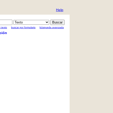
Help
 texto
buscar por formulario
búsqueda avanzada
ción