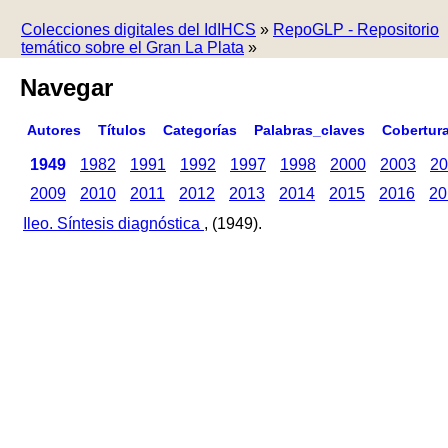
Colecciones digitales del IdIHCS
»
RepoGLP - Repositorio
temático sobre el Gran La Plata
»
Navegar
Autores
Títulos
Categorías
Palabras_claves
Cobertur
1949
1982
1991
1992
1997
1998
2000
2003
20
2009
2010
2011
2012
2013
2014
2015
2016
20
Ileo. Síntesis diagnóstica
, (1949).