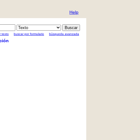
Help
 texto
buscar por formulario
búsqueda avanzada
ción