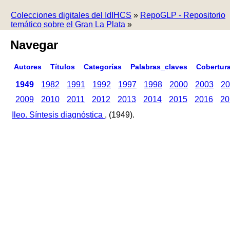
Colecciones digitales del IdIHCS
»
RepoGLP - Repositorio
temático sobre el Gran La Plata
»
Navegar
Autores
Títulos
Categorías
Palabras_claves
Cobertur
1949
1982
1991
1992
1997
1998
2000
2003
20
2009
2010
2011
2012
2013
2014
2015
2016
20
Ileo. Síntesis diagnóstica
, (1949).