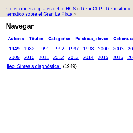
Colecciones digitales del IdIHCS
»
RepoGLP - Repositorio
temático sobre el Gran La Plata
»
Navegar
Autores
Títulos
Categorías
Palabras_claves
Cobertur
1949
1982
1991
1992
1997
1998
2000
2003
20
2009
2010
2011
2012
2013
2014
2015
2016
20
Ileo. Síntesis diagnóstica
, (1949).