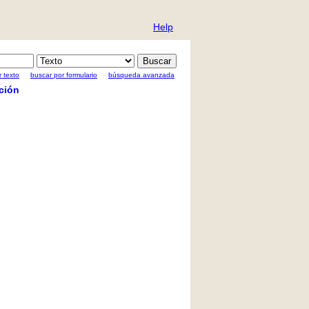
Help
 texto
buscar por formulario
búsqueda avanzada
ción