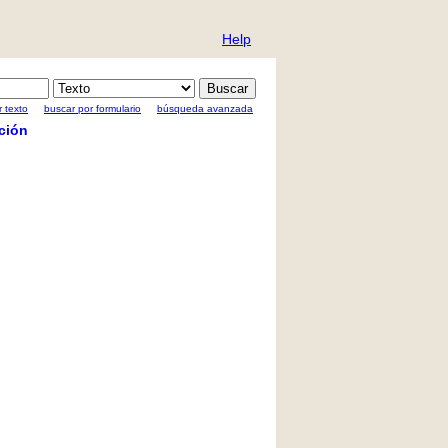
Help
 texto
buscar por formulario
búsqueda avanzada
ción