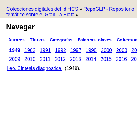
Colecciones digitales del IdIHCS
»
RepoGLP - Repositorio
temático sobre el Gran La Plata
»
Navegar
Autores
Títulos
Categorías
Palabras_claves
Cobertur
1949
1982
1991
1992
1997
1998
2000
2003
20
2009
2010
2011
2012
2013
2014
2015
2016
20
Ileo. Síntesis diagnóstica
, (1949).