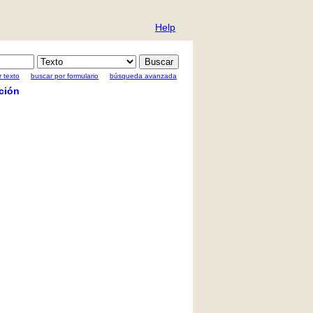
Help
 texto
buscar por formulario
búsqueda avanzada
ción