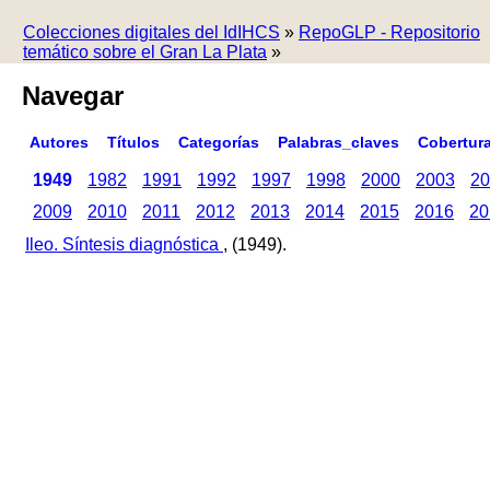
Colecciones digitales del IdIHCS
»
RepoGLP - Repositorio
temático sobre el Gran La Plata
»
Navegar
Autores
Títulos
Categorías
Palabras_claves
Cobertur
1949
1982
1991
1992
1997
1998
2000
2003
20
2009
2010
2011
2012
2013
2014
2015
2016
20
Ileo. Síntesis diagnóstica
, (1949).