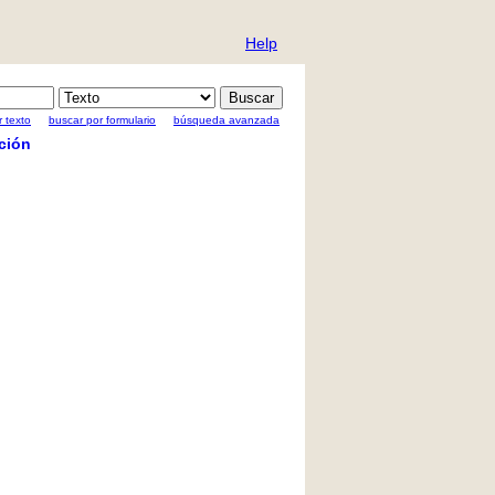
Help
 texto
buscar por formulario
búsqueda avanzada
ción