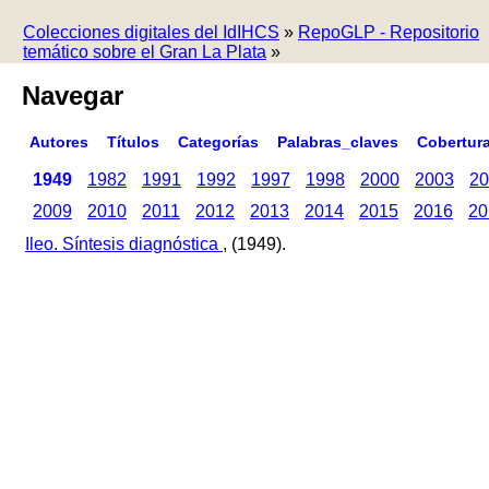
Colecciones digitales del IdIHCS
»
RepoGLP - Repositorio
temático sobre el Gran La Plata
»
Navegar
Autores
Títulos
Categorías
Palabras_claves
Cobertur
1949
1982
1991
1992
1997
1998
2000
2003
20
2009
2010
2011
2012
2013
2014
2015
2016
20
Ileo. Síntesis diagnóstica
, (1949).