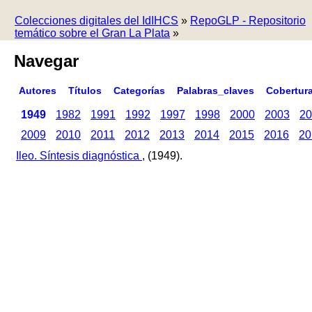
Colecciones digitales del IdIHCS
»
RepoGLP - Repositorio
temático sobre el Gran La Plata
»
Navegar
Autores
Títulos
Categorías
Palabras_claves
Cobertur
1949
1982
1991
1992
1997
1998
2000
2003
20
2009
2010
2011
2012
2013
2014
2015
2016
20
Ileo. Síntesis diagnóstica
, (1949).