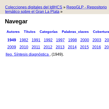
Colecciones digitales del IdIHCS
»
RepoGLP - Repositorio
temático sobre el Gran La Plata
»
Navegar
Autores
Títulos
Categorías
Palabras_claves
Cobertur
1949
1982
1991
1992
1997
1998
2000
2003
20
2009
2010
2011
2012
2013
2014
2015
2016
20
Ileo. Síntesis diagnóstica
, (1949).