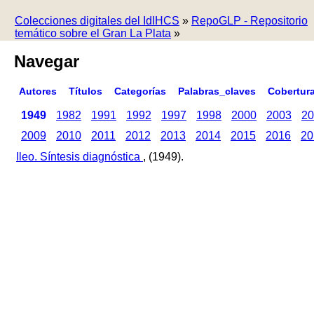
Colecciones digitales del IdIHCS
»
RepoGLP - Repositorio
temático sobre el Gran La Plata
»
Navegar
Autores
Títulos
Categorías
Palabras_claves
Cobertur
1949
1982
1991
1992
1997
1998
2000
2003
20
2009
2010
2011
2012
2013
2014
2015
2016
20
Ileo. Síntesis diagnóstica
, (1949).