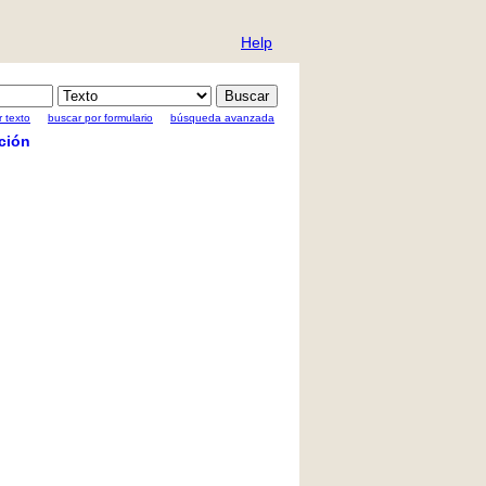
Help
 texto
buscar por formulario
búsqueda avanzada
ción