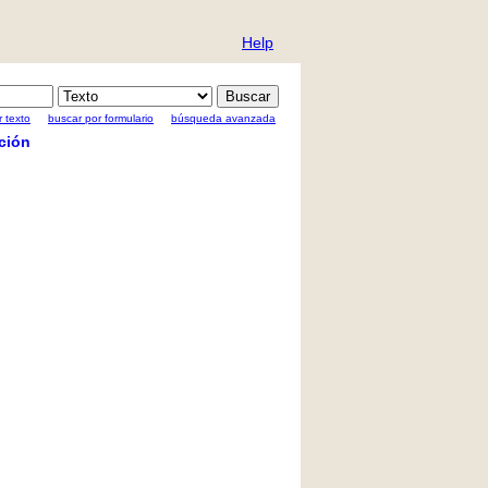
Help
 texto
buscar por formulario
búsqueda avanzada
ción