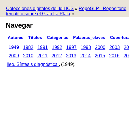
Colecciones digitales del IdIHCS
»
RepoGLP - Repositorio
temático sobre el Gran La Plata
»
Navegar
Autores
Títulos
Categorías
Palabras_claves
Cobertur
1949
1982
1991
1992
1997
1998
2000
2003
20
2009
2010
2011
2012
2013
2014
2015
2016
20
Ileo. Síntesis diagnóstica
, (1949).