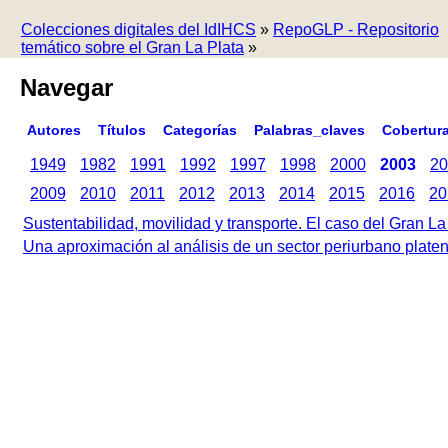
Colecciones digitales del IdIHCS
»
RepoGLP - Repositorio
temático sobre el Gran La Plata
»
Navegar
Autores
Títulos
Categorías
Palabras_claves
Cobertur
1949
1982
1991
1992
1997
1998
2000
2003
20
2009
2010
2011
2012
2013
2014
2015
2016
20
Sustentabilidad, movilidad y transporte. El caso del Gran La
Una aproximación al análisis de un sector periurbano platense