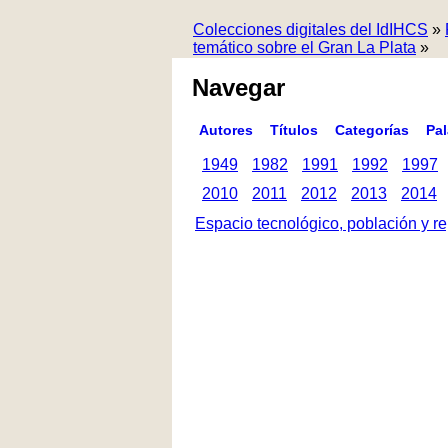
Colecciones digitales del IdIHCS
»
temático sobre el Gran La Plata
»
Navegar
Autores
Títulos
Categorías
Pa
1949
1982
1991
1992
1997
2010
2011
2012
2013
2014
Espacio tecnológico, población y re