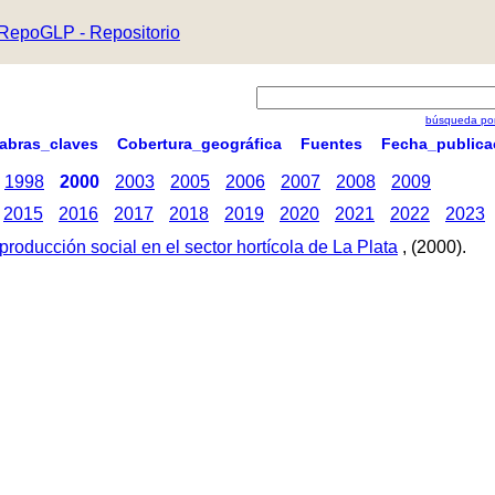
RepoGLP - Repositorio
búsqueda por
labras_claves
Cobertura_geográfica
Fuentes
Fecha_publica
1998
2000
2003
2005
2006
2007
2008
2009
2015
2016
2017
2018
2019
2020
2021
2022
2023
producción social en el sector hortícola de La Plata
, (2000).