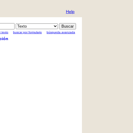
Help
 texto
buscar por formulario
búsqueda avanzada
ción