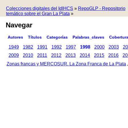
Colecciones digitales del IdIHCS
»
RepoGLP - Repositorio
temático sobre el Gran La Plata
»
Navegar
Autores
Títulos
Categorías
Palabras_claves
Cobertur
1949
1982
1991
1992
1997
1998
2000
2003
20
2009
2010
2011
2012
2013
2014
2015
2016
20
Zonas francas y MERCOSUR. La Zona Franca de La Plata
,