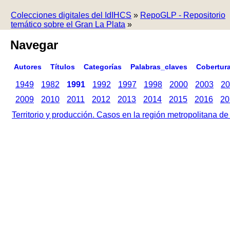
Colecciones digitales del IdIHCS
»
RepoGLP - Repositorio
temático sobre el Gran La Plata
»
Navegar
Autores
Títulos
Categorías
Palabras_claves
Cobertur
1949
1982
1991
1992
1997
1998
2000
2003
20
2009
2010
2011
2012
2013
2014
2015
2016
20
Territorio y producción. Casos en la región metropolitana d