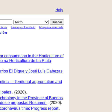
Help
 texto
buscar por formulario
búsqueda avanzada
ción
r consumption in the Horticulture of
 na Horticultura de La Plata
barrios El Dique y José Luis Cabezas
tina --- Territorial appropiation and
cipales
, (2020).
echnology in the Province of Buenos
idades e propostas Resumen
, (2020).
 coronavirus time: Progress report
,