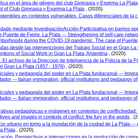
lítica en el área de género del club Gimnasia y Esgrima La Plat
nt of Club Gimnasia y Esgrima La Plata
, (2020).
stenibles en contextos vulnerables. Casos diferenciales de la 
idado mediante InvestigaciónAcción-Participativa en barrios po
uente de Fierro, La Plata --- Strengthening of self-care networ
ghborhoods during the COVID-19 pandemic. The case of Puente d
as desde las intervenciones del Trabajo Social en el Gran La P
ntions of Social Work in Gran La Plata, Argentina
, (2020).
 El archivo de la Direccion de Inteligencia de la Policia de la Pr
el Gran La Plata (1957 - 1976)
, (2020).
ficiales y pedagogía del poder en La Plata fundacional --- Imigraç
dor --- Italian immigration, official institutions and pedagogy o
ficiales y pedagogía del poder en La Plata fundacional --- Imigraç
dor --- Italian immigration, official institutions and pedagogy o
ativas pedagógicas e imágenes en contextos de conflictividad: la 
ves and images in contexts of conflict: the fury in the words
, (
io urbano en torno a la inundación de la ciudad de La Plata --- A
La Plata
, (2020).
icación. Perspectivas e intersecciones en la producción de con