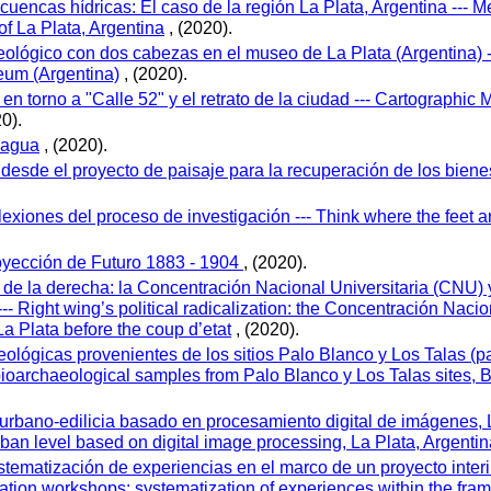
cuencas hídricas: El caso de la región La Plata, Argentina --- M
of La Plata, Argentina
, (2020).
ológico con dos cabezas en el museo de La Plata (Argentina) 
eum (Argentina)
, (2020).
 en torno a "Calle 52" y el retrato de la ciudad --- Cartographi
0).
 agua
, (2020).
 desde el proyecto de paisaje para la recuperación de los biene
exiones del proceso de investigación --- Think where the feet ar
oyección de Futuro 1883 - 1904
, (2020).
 de la derecha: la Concentración Nacional Universitaria (CNU) y
-- Right wing’s political radicalization: the Concentración Naci
La Plata before the coup d’etat
, (2020).
ológicas provenientes de los sitios Palo Blanco y Los Talas (pa
ioarchaeological samples from Palo Blanco y Los Talas sites, B
urbano-edilicia basado en procesamiento digital de imágenes, L
 urban level based on digital image processing, La Plata, Argenti
stematización de experiencias en el marco de un proyecto interi
ation workshops: systematization of experiences within the frame