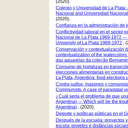
(2020).
Colegio y Universidad de La Plata: 
Nacional and Universidad Nacional d
(2020).
Confianza en la administración de 
Conflictividad laboral en el sector 
Nacional de La Plata 1969-1972 --- L
University of La Plata 1969-1972
, (
Conservación y contextualización d
contextualization of the watercolor
das aquarelas da coleção Benjamí
Consumo de hortalizas en transición
elecciones alimentarias en construcc
La Plata, Argentina: food elections 
Contra judíos, masones y comunista
Communists. A case of parastatal vi
¿Cuál sería el problema de que una 
Argentina) --- Which will be the trou
Argentina)
, (2020).
Deporte y políticas públicas en el 
Después de la escuela: proyectos y 
escola: projetos e distâncias socia