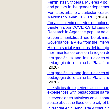
Feministas y triperas. Mujeres y po
and politics in the gender departme
Formatos urbano-arquitectónicos so
Maldonado. Gran La Plata
, (2020).
Fortalecimiento de redes de autocu
pandemia por COVID-19. El caso de P
Research in Argentine popular nei
Gubernamentalidad neoliberal: mirad
Governance: a View from the Interve
Historia social y mundos del trabajo.
movimientos obreros en la region d
Inmigración italiana, instituciones o
pedagogia de força na La Plata funda
(2020).
Inmigración italiana, instituciones o
pedagogia de força na La Plata funda
(2020).
Intersticios de experiencias con narr
experiences with pedagogical narrati
Intervenciones artísticas en el espac
space about the flood of the city of 
Investigar en cuerpo, arte y comun