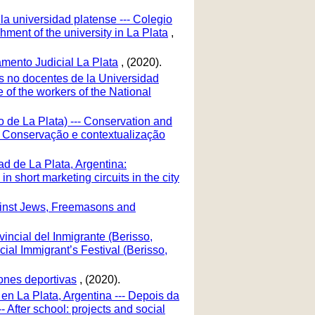
la universidad platense --- Colegio
ment of the university in La Plata
,
amento Judicial La Plata
, (2020).
res no docentes de la Universidad
 of the workers of the National
 de La Plata) --- Conservation and
-- Conservação e contextualização
ad de La Plata, Argentina:
n short marketing circuits in the city
gainst Jews, Freemasons and
incial del Inmigrante (Berisso,
ncial Immigrant’s Festival (Berisso,
iones deportivas
, (2020).
en La Plata, Argentina --- Depois da
 After school: projects and social