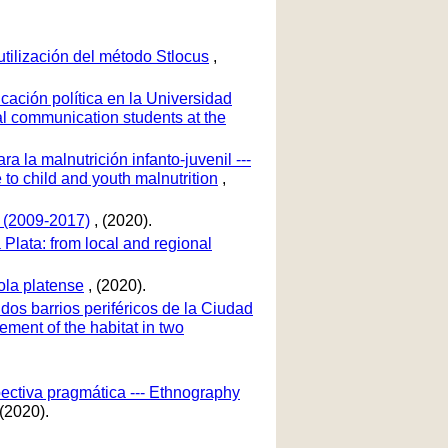
 utilización del método Stlocus
,
cación política en la Universidad
cal communication students at the
a la malnutrición infanto-juvenil ---
 to child and youth malnutrition
,
s (2009-2017)
, (2020).
 Plata: from local and regional
ola platense
, (2020).
 dos barrios periféricos de la Ciudad
vement of the habitat in two
ectiva pragmática --- Ethnography
 (2020).