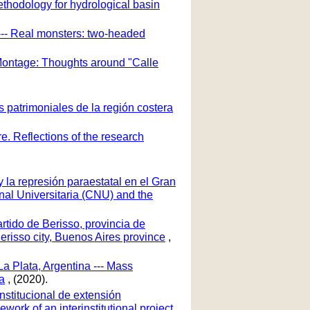
ethodology for hydrological basin
--- Real monsters: two-headed
c Montage: Thoughts around "Calle
s patrimoniales de la región costera
e. Reflections of the research
 la represión paraestatal en el Gran
onal Universitaria (CNU) and the
rtido de Berisso, provincia de
erisso city, Buenos Aires province
,
a Plata, Argentina --- Mass
na
, (2020).
nstitucional de extensión
work of an interinstitutional project