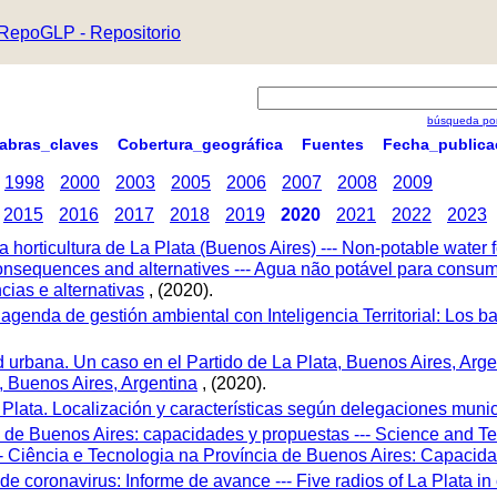
RepoGLP - Repositorio
búsqueda por
labras_claves
Cobertura_geográfica
Fuentes
Fecha_publica
1998
2000
2003
2005
2006
2007
2008
2009
2015
2016
2017
2018
2019
2020
2021
2022
2023
horticultura de La Plata (Buenos Aires) --- Non-potable water fo
onsequences and alternatives --- Agua não potável para consumo
ias e alternativas
, (2020).
 agenda de gestión ambiental con Inteligencia Territorial: Los 
ad urbana. Un caso en el Partido de La Plata, Buenos Aires, Argen
a, Buenos Aires, Argentina
, (2020).
 Plata. Localización y características según delegaciones muni
ia de Buenos Aires: capacidades y propuestas --- Science and T
--- Ciência e Tecnologia na Província de Buenos Aires: Capac
e coronavirus: Informe de avance --- Five radios of La Plata in