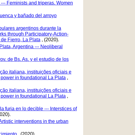
a --- Feminists and triperas. Women
cuenca y bañado del arroyo
pulares argentinos durante la
ks through Participatory-Action-
e Fierro, La Plata
, (2020).
lata, Argentina --- Neoliberal
ov. de Bs. As. y el estudio de los
ão italiana, instituições oficiais e
f power in foundational La Plata
,
ão italiana, instituições oficiais e
f power in foundational La Plata
,
furia en lo decible --- Interstices of
2020).
rtistic interventions in the urban
ocimiento
, (2020).