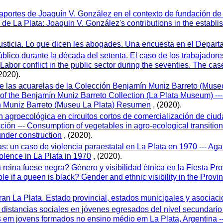
aportes de Joaquín V. González en el contexto de fundación de 
e La Plata: Joaquin V. González's contributions in the establish
justicia. Lo que dicen les abogades. Una encuesta en el Depart
público durante la década del setenta. El caso de los trabajado
abor conflict in the public sector during the seventies. The case
2020).
e las acuarelas de la Colección Benjamín Muniz Barreto (Museo
s of the Benjamín Muniz Barreto Collection (La Plata Museum) -
n Muniz Barreto (Museu La Plata) Resumen
, (2020).
 agroecológica en circuitos cortos de comercialización de ciud
ión --- Consumption of vegetables in agro-ecological transition i
under construction
, (2020).
s: un caso de violencia paraestatal en La Plata en 1970 --- A
olence in La Plata in 1970
, (2020).
reina fuese negra? Género y visibilidad étnica en la Fiesta Prov
ble if a queen is black? Gender and ethnic visibility in the Provi
Gran La Plata. Estado provincial, estados municipales y asociac
distancias sociales en jóvenes egresados del nivel secundario 
is em jovens formados no ensino médio em La Plata, Argentina ---