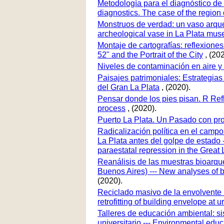
Metodología para el diagnóstico de 
diagnostics. The case of the region 
Monstruos de verdad: un vaso arque
archeological vase in La Plata mus
Montaje de cartografías: reflexiones
52" and the Portrait of the City
, (202
Niveles de contaminación en aire y
Paisajes patrimoniales: Estrategias
del Gran La Plata
, (2020).
Pensar donde los pies pisan. R Refl
process
, (2020).
Puerto La Plata. Un Pasado con pr
Radicalización política en el campo
La Plata antes del golpe de estado -
paraestatal repression in the Great 
Reanálisis de las muestras bioarque
Buenos Aires) --- New analyses of b
(2020).
Reciclado masivo de la envolvente 
retrofitting of building envelope at
Talleres de educación ambiental: si
universitario --- Environmental educ