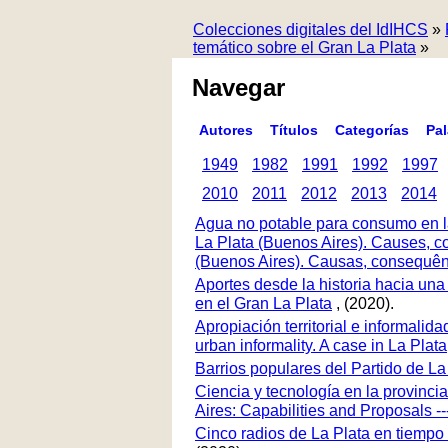
Colecciones digitales del IdIHCS
»
temático sobre el Gran La Plata
»
Navegar
Autores
Títulos
Categorías
Pa
1949
1982
1991
1992
1997
2010
2011
2012
2013
2014
Agua no potable para consumo en la 
La Plata (Buenos Aires). Causes, c
(Buenos Aires). Causas, consequênc
Aportes desde la historia hacia una
en el Gran La Plata
, (2020).
Apropiación territorial e informalid
urban informality. A case in La Plat
Barrios populares del Partido de La
Ciencia y tecnología en la provinc
Aires: Capabilities and Proposals 
Cinco radios de La Plata en tiempo d