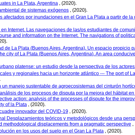
ates in La Plata, Argentina
, (2020).
 ambiental de sistemas exógenos
, (2020).
es afectados por inundaciones en el Gran La Plata a partir de la
n en Internet. Las navegaciones de las/os estudiantes de comuni
ourse and information on the Internet. The navigations of politi
20).
d de La Plata (Buenos Aires, Argentina). Un espacio propicio par
he city of La Plata (Buenos Aires, Argentina). An area conducive
urbano platense: un estudio desde la perspectiva de los actore
cales y regionales hacia un horizonte atlántico --- The port of La
.
n un manejo sustentable de agroecosistemas del cinturón hortíc
análisis de los procesos de disputa por la mejora del hábitat en
ective action: analysis of the processes of dispute for the impro
y of la Plata
, (2020).
encuadre innovador del COVID-19
, (2020).
ional Desplazamientos teóricos y metodológicos desde una persp
and methodological displacements from a pragmatic perspective
,
ución en los usos del suelo en el Gran La Plata
, (2020).