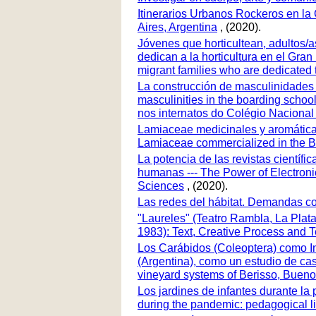
Itinerarios Urbanos Rockeros en la 
Aires, Argentina
, (2020).
Jóvenes que horticultean, adultos/a
dedican a la horticultura en el Gran 
migrant families who are dedicated t
La construcción de masculinidades e
masculinities in the boarding schoo
nos internatos do Colégio Nacional
Lamiaceae medicinales y aromáticas
Lamiaceae commercialized in the Bu
La potencia de las revistas científi
humanas --- The Power of Electronic
Sciences
, (2020).
Las redes del hábitat. Demandas co
"Laureles" (Teatro Rambla, La Plata,
1983): Text, Creative Process and Te
Los Carábidos (Coleoptera) como I
(Argentina), como un estudio de cas
vineyard systems of Berisso, Buenos
Los jardines de infantes durante la
during the pandemic: pedagogical li