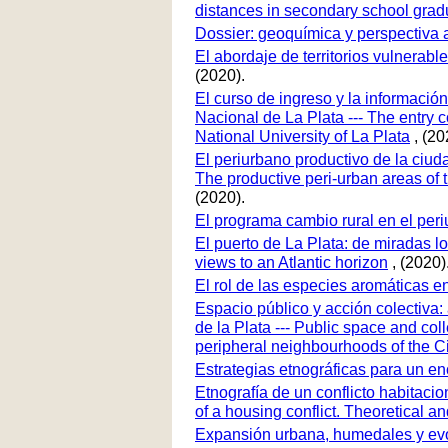
distances in secondary school gradu
Dossier: geoquímica y perspectiva
El abordaje de territorios vulnerabl
(2020).
El curso de ingreso y la informació
Nacional de La Plata --- The entry c
National University of La Plata
, (20
El periurbano productivo de la ciuda
The productive peri-urban areas of t
(2020).
El programa cambio rural en el peri
El puerto de La Plata: de miradas lo
views to an Atlantic horizon
, (2020)
El rol de las especies aromáticas e
Espacio público y acción colectiva: 
de la Plata --- Public space and coll
peripheral neighbourhoods of the Cit
Estrategias etnográficas para un 
Etnografía de un conflicto habitac
of a housing conflict. Theoretical 
Expansión urbana, humedales y evol