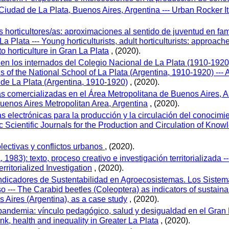
Ciudad de La Plata, Buenos Aires, Argentina --- Urban Rocker It
s horticultores/as: aproximaciones al sentido de juventud en fa
La Plata --- Young horticulturists, adult horticulturists: approach
o horticulture in Gran La Plata
, (2020).
n los internados del Colegio Nacional de La Plata (1910-1920) 
ls of the National School of La Plata (Argentina, 1910-1920) --
 de La Plata (Argentina, 1910-1920)
, (2020).
 comercializadas en el Área Metropolitana de Buenos Aires, Ar
enos Aires Metropolitan Area, Argentina
, (2020).
cas electrónicas para la producción y la circulación del conocimi
 Scientific Journals for the Production and Circulation of Kno
lectivas y conflictos urbanos
, (2020).
 1983): texto, proceso creativo e investigación territorializada -
rritorialized Investigation
, (2020).
ndicadores de Sustentabilidad en Agroecosistemas. Los Sistem
o --- The Carabid beetles (Coleoptera) as indicators of sustaina
 Aires (Argentina), as a case study
, (2020).
 pandemia: vínculo pedagógico, salud y desigualdad en el Gran 
nk, health and inequality in Greater La Plata
, (2020).