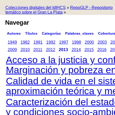
Colecciones digitales del IdIHCS
»
RepoGLP - Repositorio
temático sobre el Gran La Plata
»
Navegar
Autores
Títulos
Categorías
Palabras_claves
Cobertur
1949
1982
1991
1992
1997
1998
2000
2003
20
2009
2010
2011
2012
2013
2014
2015
2016
20
Acceso a la justicia y conf
Marginación y pobreza en 
Calidad de vida en el si
aproximación teórica y m
Caracterización del estado
y condiciones socio-ambie