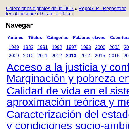
Colecciones digitales del IdIHCS
»
RepoGLP - Repositorio
temático sobre el Gran La Plata
»
Navegar
Autores
Títulos
Categorías
Palabras_claves
Cobertur
1949
1982
1991
1992
1997
1998
2000
2003
20
2009
2010
2011
2012
2013
2014
2015
2016
20
Acceso a la justicia y conf
Marginación y pobreza en 
Calidad de vida en el si
aproximación teórica y m
Caracterización del estado
y condiciones socio-ambie