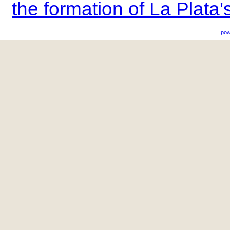
the formation of La Plata'sh
pow