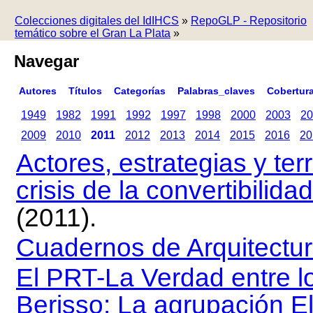
Colecciones digitales del IdIHCS
»
RepoGLP - Repositorio
temático sobre el Gran La Plata
»
Navegar
Autores
Títulos
Categorías
Palabras_claves
Cobertur
1949
1982
1991
1992
1997
1998
2000
2003
20
2009
2010
2011
2012
2013
2014
2015
2016
20
Actores, estrategias y terr
crisis de la convertibilid
(2011).
Cuadernos de Arquitectur
El PRT-La Verdad entre lo
Berisso: La agrupación El 