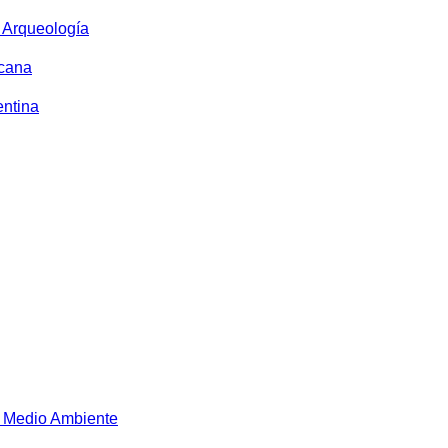
y Arqueología
icana
entina
 Medio Ambiente