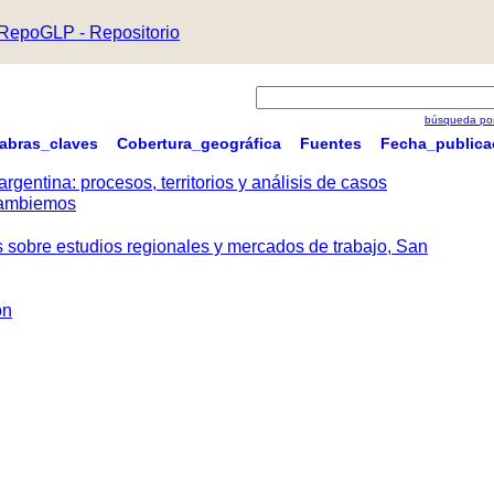
RepoGLP - Repositorio
búsqueda por
labras_claves
Cobertura_geográfica
Fuentes
Fecha_publica
argentina: procesos, territorios y análisis de casos
 Cambiemos
s sobre estudios regionales y mercados de trabajo, San
ón