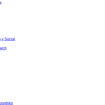
a
 y Social
arch
ountries