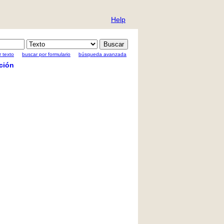
Help
 texto
buscar por formulario
búsqueda avanzada
ción