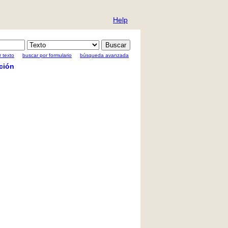
Help
 texto
buscar por formulario
búsqueda avanzada
ción