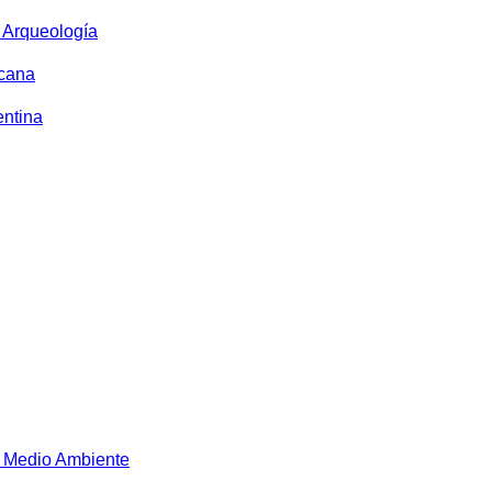
y Arqueología
icana
entina
 Medio Ambiente