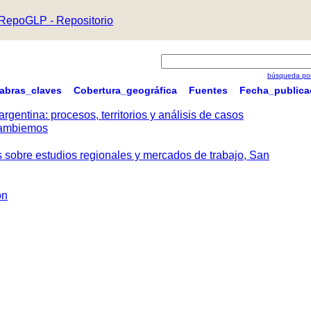
RepoGLP - Repositorio
búsqueda por
labras_claves
Cobertura_geográfica
Fuentes
Fecha_publica
argentina: procesos, territorios y análisis de casos
 Cambiemos
s sobre estudios regionales y mercados de trabajo, San
ón