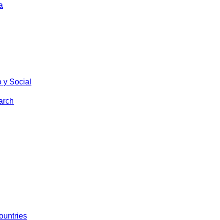
a
 y Social
arch
ountries