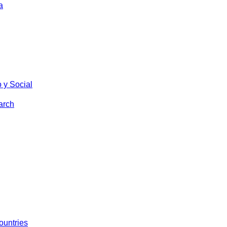
a
 y Social
arch
ountries