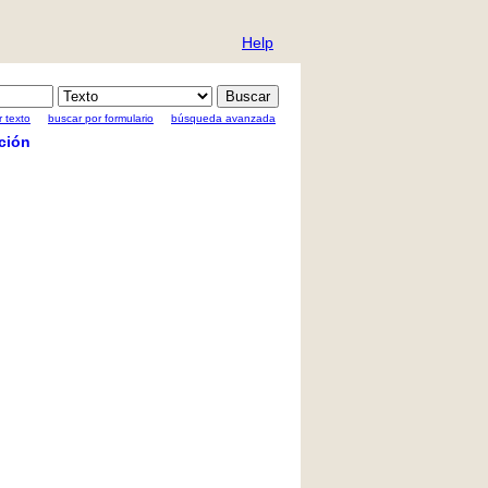
Help
 texto
buscar por formulario
búsqueda avanzada
ción