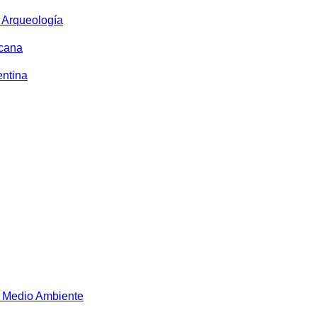
y Arqueología
icana
entina
 Medio Ambiente