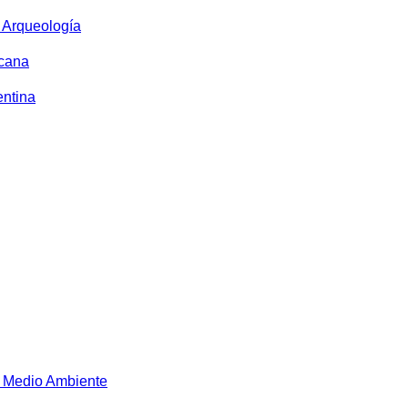
y Arqueología
icana
entina
 Medio Ambiente