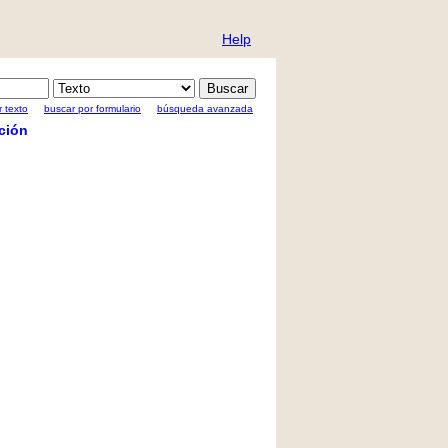
Help
 texto
buscar por formulario
búsqueda avanzada
ción