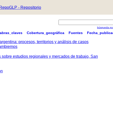
RepoGLP - Repositorio
búsqueda por
labras_claves
Cobertura_geográfica
Fuentes
Fecha_publica
argentina: procesos, territorios y análisis de casos
 Cambiemos
s sobre estudios regionales y mercados de trabajo, San
ón