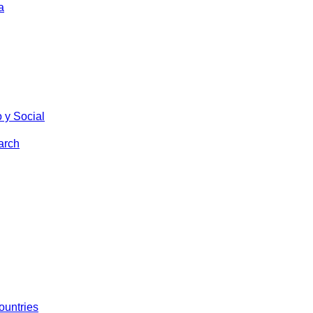
a
 y Social
arch
ountries