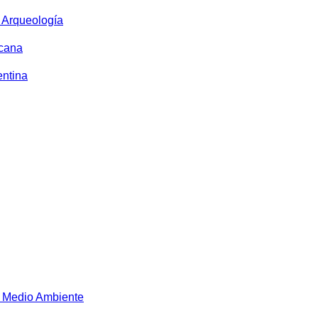
y Arqueología
icana
entina
 Medio Ambiente