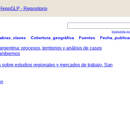
RepoGLP - Repositorio
búsqueda por
labras_claves
Cobertura_geográfica
Fuentes
Fecha_publica
argentina: procesos, territorios y análisis de casos
 Cambiemos
s sobre estudios regionales y mercados de trabajo, San
ón