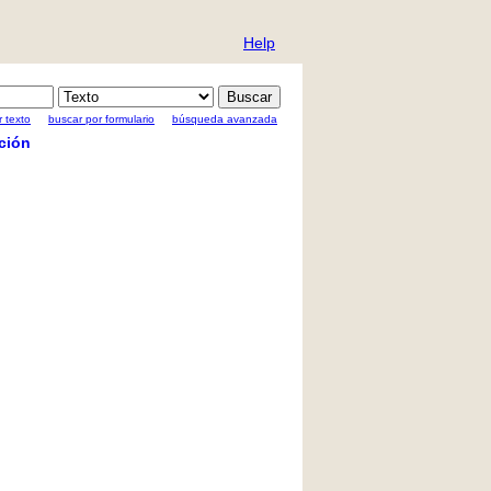
Help
 texto
buscar por formulario
búsqueda avanzada
ción