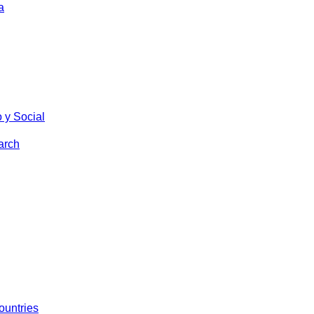
a
 y Social
arch
ountries