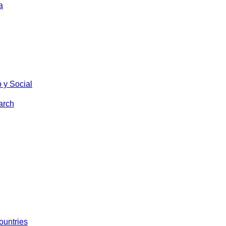
a
 y Social
arch
ountries