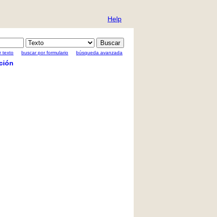
Help
 texto
buscar por formulario
búsqueda avanzada
ción