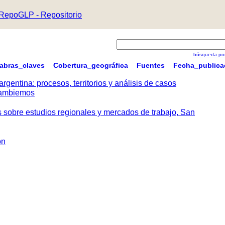
RepoGLP - Repositorio
búsqueda por
labras_claves
Cobertura_geográfica
Fuentes
Fecha_publica
argentina: procesos, territorios y análisis de casos
 Cambiemos
s sobre estudios regionales y mercados de trabajo, San
ón