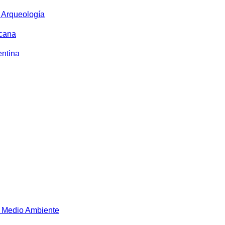
y Arqueología
icana
entina
 Medio Ambiente