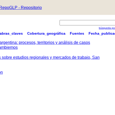
RepoGLP - Repositorio
búsqueda por
labras_claves
Cobertura_geográfica
Fuentes
Fecha_publica
argentina: procesos, territorios y análisis de casos
 Cambiemos
s sobre estudios regionales y mercados de trabajo, San
ón