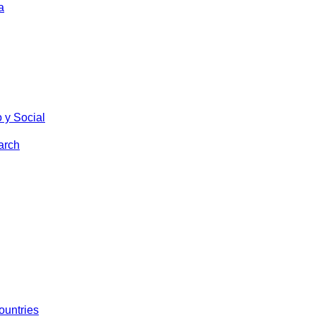
a
 y Social
arch
ountries