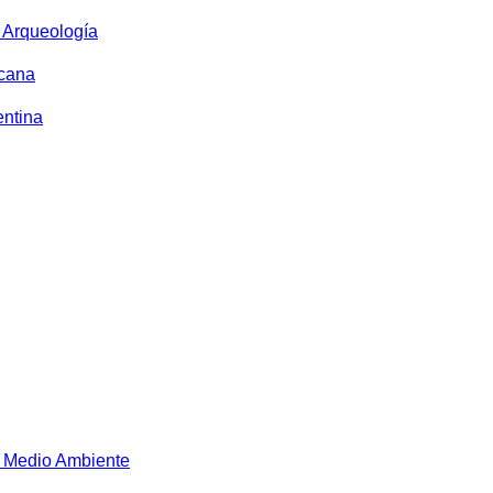
y Arqueología
icana
entina
 Medio Ambiente