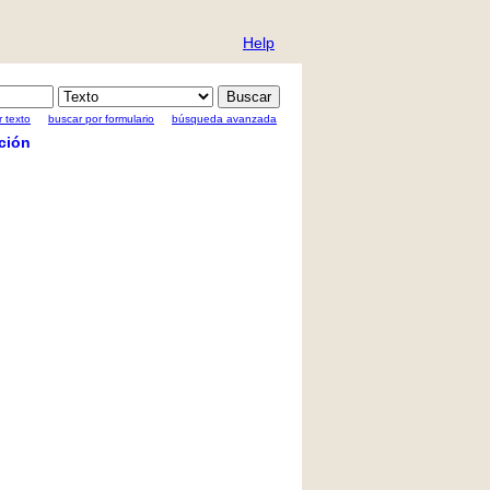
Help
 texto
buscar por formulario
búsqueda avanzada
ción