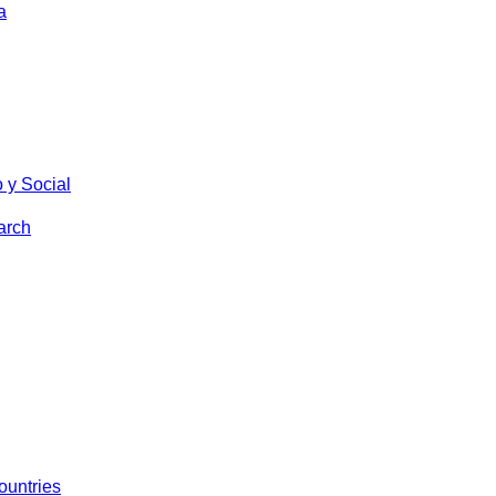
a
 y Social
arch
ountries