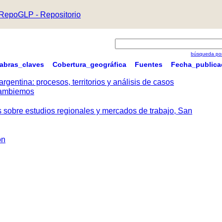
RepoGLP - Repositorio
búsqueda por
labras_claves
Cobertura_geográfica
Fuentes
Fecha_publica
argentina: procesos, territorios y análisis de casos
 Cambiemos
s sobre estudios regionales y mercados de trabajo, San
ón