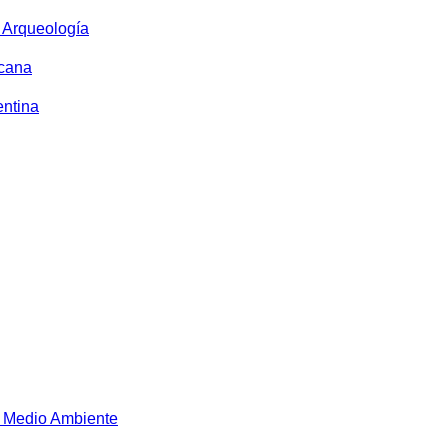
y Arqueología
icana
entina
 Medio Ambiente