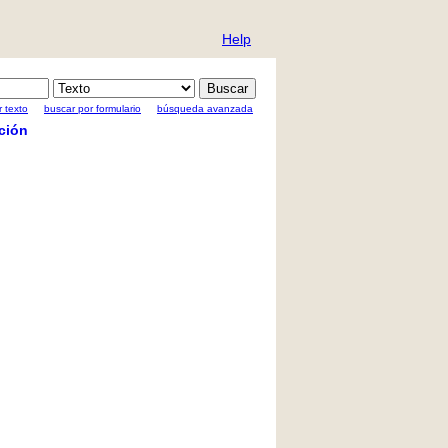
Help
 texto
buscar por formulario
búsqueda avanzada
ción