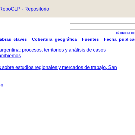
RepoGLP - Repositorio
búsqueda por
labras_claves
Cobertura_geográfica
Fuentes
Fecha_publica
argentina: procesos, territorios y análisis de casos
 Cambiemos
s sobre estudios regionales y mercados de trabajo, San
ón