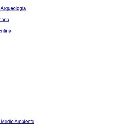
y Arqueología
icana
entina
 Medio Ambiente