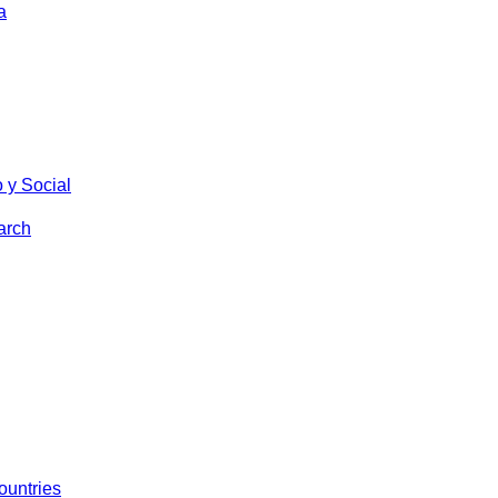
a
 y Social
arch
ountries