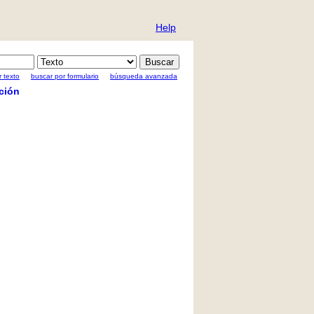
Help
 texto
buscar por formulario
búsqueda avanzada
ción