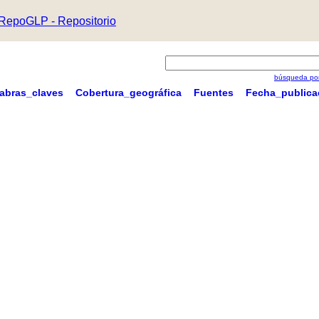
RepoGLP - Repositorio
búsqueda por
labras_claves
Cobertura_geográfica
Fuentes
Fecha_publica