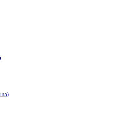
)
ina)