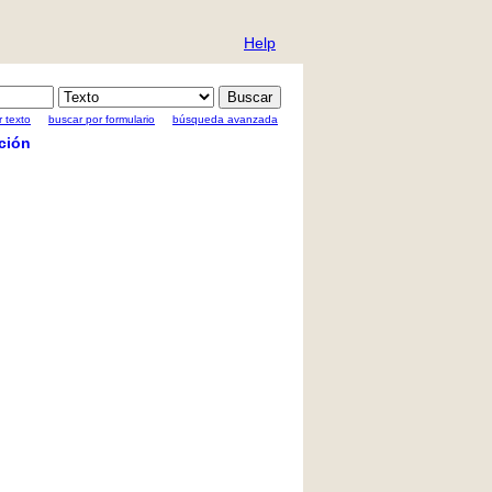
Help
 texto
buscar por formulario
búsqueda avanzada
ción