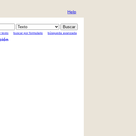
Help
 texto
buscar por formulario
búsqueda avanzada
ción