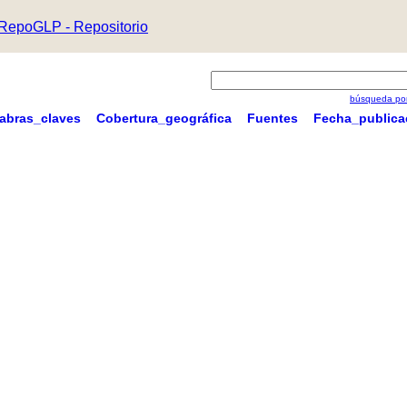
RepoGLP - Repositorio
búsqueda por
labras_claves
Cobertura_geográfica
Fuentes
Fecha_publica