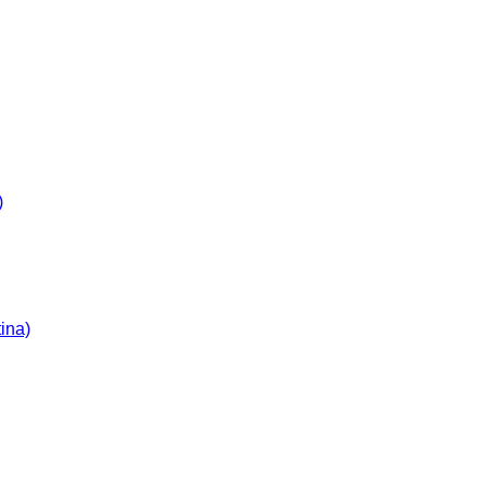
)
ina)