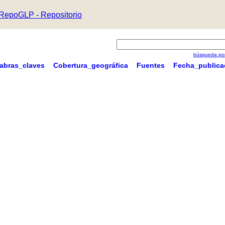
RepoGLP - Repositorio
búsqueda por
labras_claves
Cobertura_geográfica
Fuentes
Fecha_publica