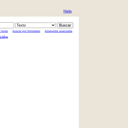
Help
 texto
buscar por formulario
búsqueda avanzada
ción