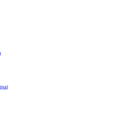
)
ina)