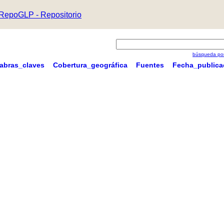
RepoGLP - Repositorio
búsqueda por
labras_claves
Cobertura_geográfica
Fuentes
Fecha_publica