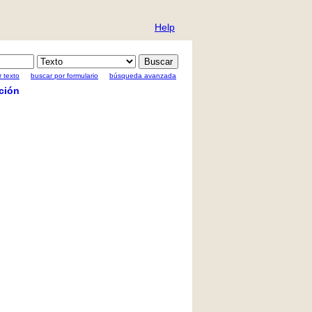
Help
 texto
buscar por formulario
búsqueda avanzada
ción