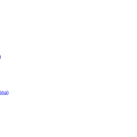
)
ina)