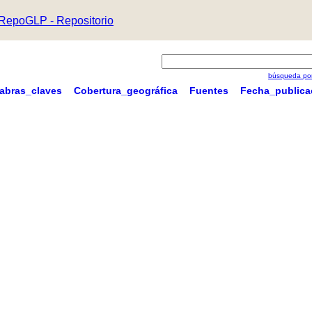
RepoGLP - Repositorio
búsqueda por
labras_claves
Cobertura_geográfica
Fuentes
Fecha_publica