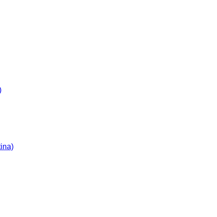
)
ina)