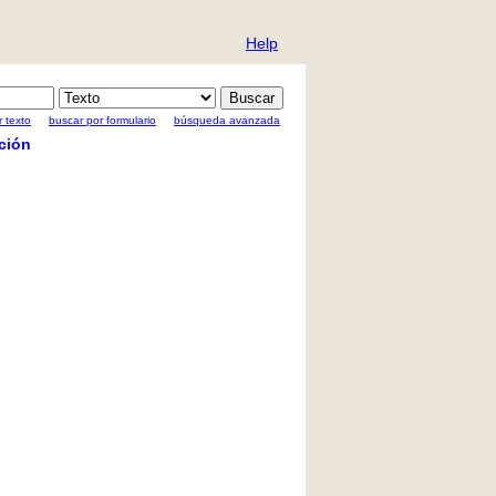
Help
 texto
buscar por formulario
búsqueda avanzada
ción