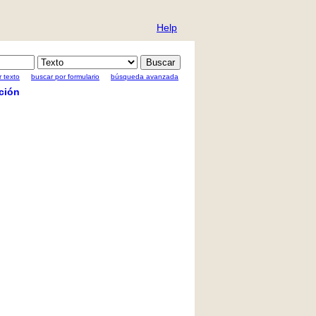
Help
 texto
buscar por formulario
búsqueda avanzada
ción