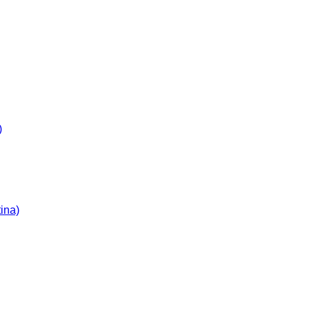
)
ina)