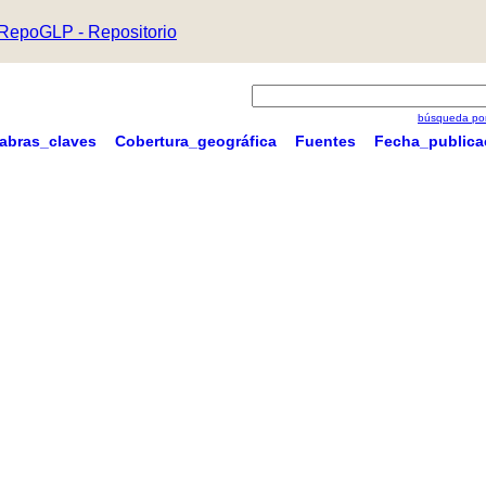
RepoGLP - Repositorio
búsqueda por
labras_claves
Cobertura_geográfica
Fuentes
Fecha_publica