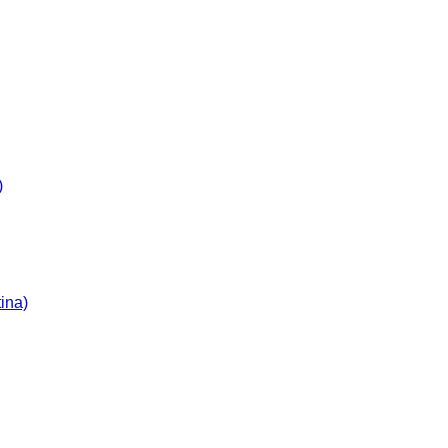
)
ina)