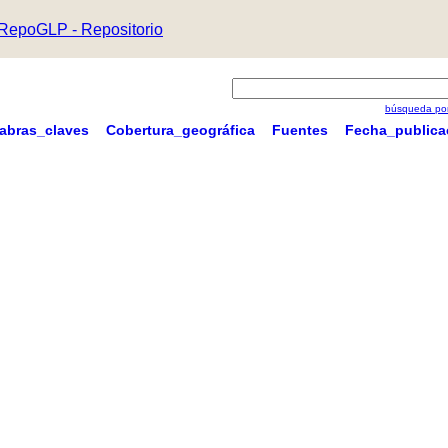
RepoGLP - Repositorio
búsqueda por
labras_claves
Cobertura_geográfica
Fuentes
Fecha_publica