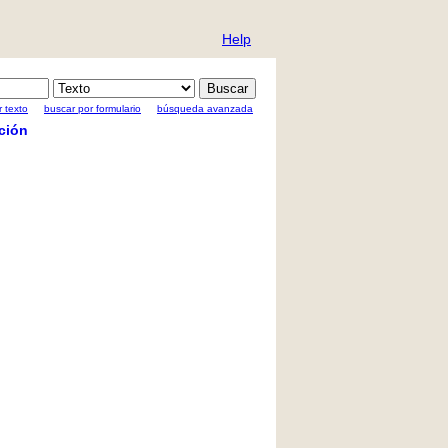
Help
 texto
buscar por formulario
búsqueda avanzada
ción