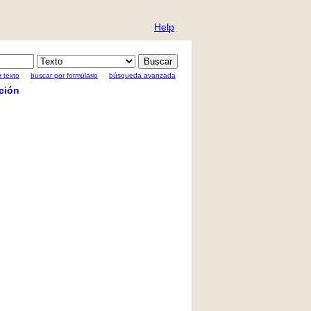
Help
 texto
buscar por formulario
búsqueda avanzada
ción