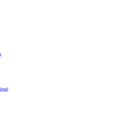
)
ina)