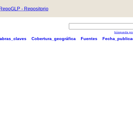
RepoGLP - Repositorio
búsqueda por
labras_claves
Cobertura_geográfica
Fuentes
Fecha_publica