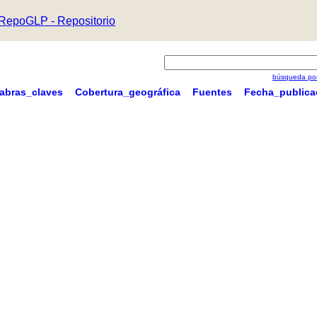
RepoGLP - Repositorio
búsqueda por
labras_claves
Cobertura_geográfica
Fuentes
Fecha_publica