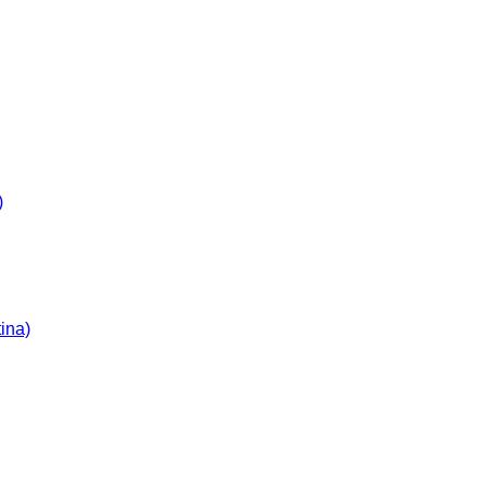
)
ina)