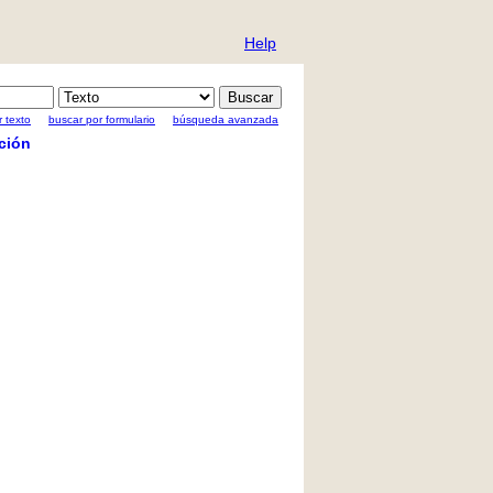
Help
 texto
buscar por formulario
búsqueda avanzada
ción